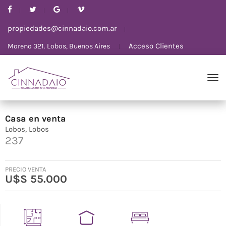
propiedades@cinnadaio.com.ar
Acceso Clientes
Moreno 321. Lobos, Buenos Aires
Casa
en
venta
Lobos
Lobos
237
PRECIO VENTA
U$S 55.000