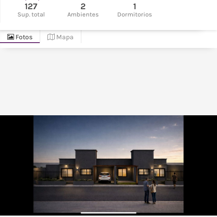
127
2
1
Sup. total
Ambientes
Dormitorios
Fotos
Mapa