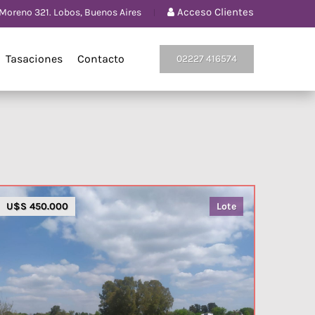
Acceso Clientes
Moreno 321. Lobos, Buenos Aires
Tasaciones
Contacto
02227 416574
U$S 450.000
Lote