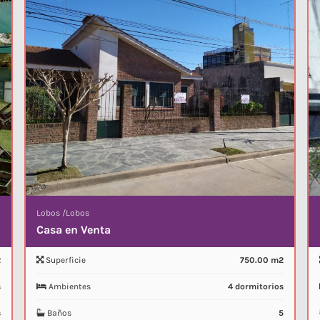
Lobos
/
Lobos
Casa en Venta
2
Superficie
750.00 m2
s
Ambientes
4 dormitorios
s
Baños
5