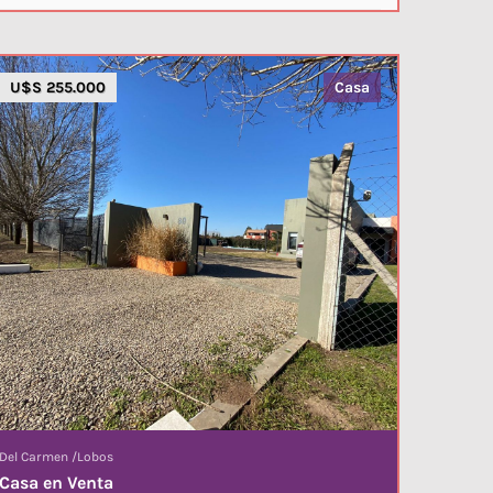
U$S 255.000
Casa
Del Carmen
/
Lobos
Casa en Venta