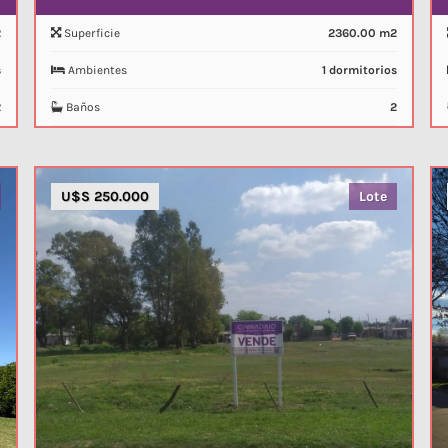
2
Superficie
2360.00 m2
s
Ambientes
1 dormitorios
2
Baños
2
U$S 250.000
Lote