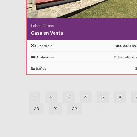
Lobos
/
Lobos
Casa en Venta
Superficie
3600.00 m
Ambientes
2 dormitorio
Baños
1
2
3
4
5
6
20
21
22