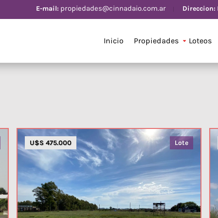
propiedades@cinnadaio.com.ar
Direccion:
E-mail:
Inicio
Propiedades
Loteos
U$S 475.000
Lote