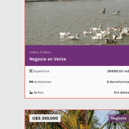
Lobos
/
Lobos
Negocio en Venta
Superficie
28899.00 m
Ambientes
6 dormitorio
Baños
Sin dato
U$S 350.000
Negocio