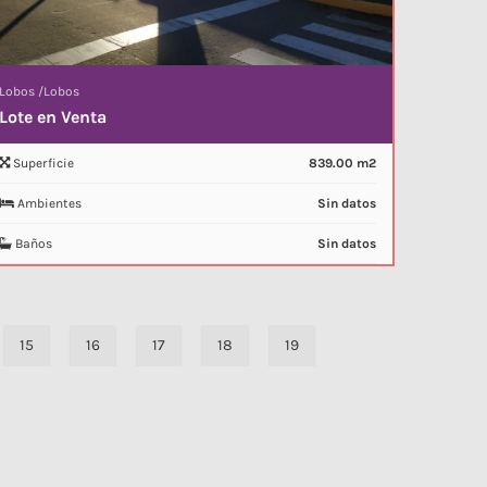
Lobos
/
Lobos
Lote en Venta
Superficie
839.00 m2
Ambientes
Sin datos
Baños
Sin datos
15
16
17
18
19