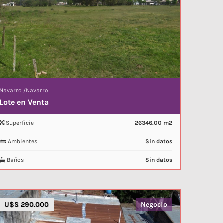
Navarro
/
Navarro
Lote en Venta
Superficie
26346.00 m2
Ambientes
Sin datos
Baños
Sin datos
U$S 290.000
Negocio