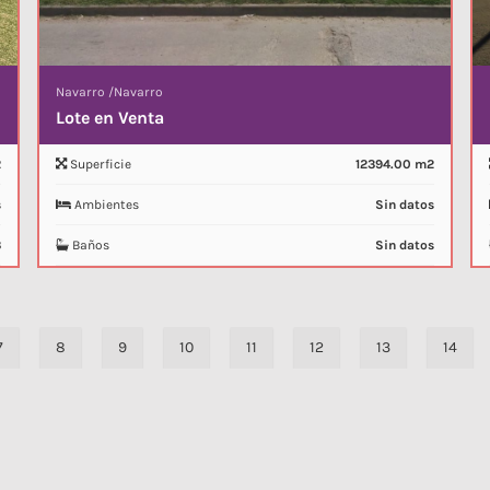
Navarro
/
Navarro
Lote en Venta
2
Superficie
12394.00 m2
s
Ambientes
Sin datos
3
Baños
Sin datos
7
8
9
10
11
12
13
14