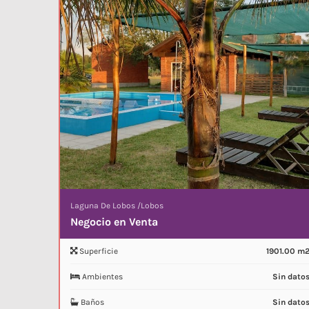
Laguna De Lobos
/
Lobos
Negocio en Venta
Superficie
1901.00 m
Ambientes
Sin dato
Baños
Sin dato