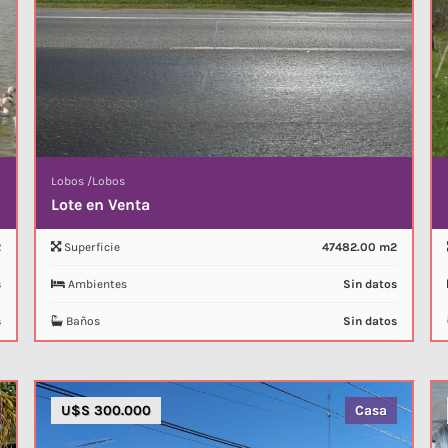
Lobos
/
Lobos
Lote en Venta
2
Superficie
47482.00 m2
s
Ambientes
Sin datos
s
Baños
Sin datos
U$S 300.000
Casa