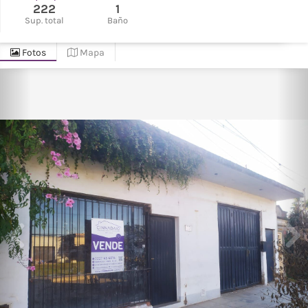
222
1
Sup. total
Baño
Fotos
Mapa