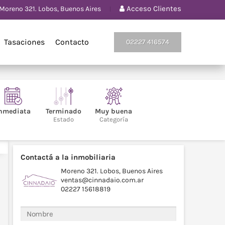
Acceso Clientes
Moreno 321. Lobos, Buenos Aires
Tasaciones
Contacto
02227 416574
Inmediata
Terminado
Muy buena
Estado
Categoría
Contactá a la inmobiliaria
Moreno 321. Lobos, Buenos Aires
ventas@cinnadaio.com.ar
02227 15618819