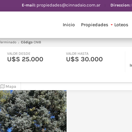
propiedades@cinnadaio.com.ar
Direccion:
E-mail:
Inicio
Propiedades
Loteos
Terminado
Código
CNI8
VALOR DESDE
VALOR HASTA
U$S 25.000
U$S 30.000
Mapa