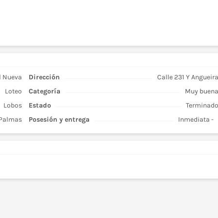
l Nueva
Dirección
Calle 231 Y Angueir
Loteo
Categoría
Muy buen
Lobos
Estado
Terminad
 Palmas
Posesión y entrega
Inmediata -